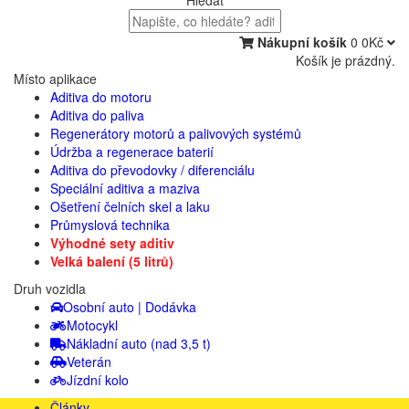
Hledat
Nákupní košík
0
0Kč
Košík je prázdný.
Místo aplikace
Aditiva do motoru
Aditiva do paliva
Regenerátory motorů a palivových systémů
Údržba a regenerace baterií
Aditiva do převodovky / diferenciálu
Speciální aditiva a maziva
Ošetření čelních skel a laku
Průmyslová technika
Výhodné sety aditiv
Velká balení (5 litrů)
Druh vozidla
Osobní auto | Dodávka
Motocykl
Nákladní auto (nad 3,5 t)
Veterán
Jízdní kolo
Články