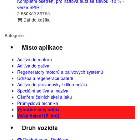
Kompletní ošetření pro naftová auta se slevou -10 % -
verze SPIRIT
2 580Kč
2 867Kč
Dát do košíku
Kategorie
Místo aplikace
Aditiva do motoru
Aditiva do paliva
Regenerátory motorů a palivových systémů
Údržba a regenerace baterií
Aditiva do převodovky / diferenciálu
Speciální aditiva a maziva
Ošetření čelních skel a laku
Průmyslová technika
Výhodné sety aditiv
Velká balení (5 litrů)
Druh vozidla
Osobní auto | Dodávka