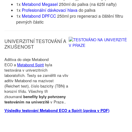
1x
Metabond Megasel
250ml do paliva (na 625l nafty)
1x
Profesionální dávkovací hlava
do paliva
1x
Metabond DPFCC
250ml pro regeneraci a čištění filtru
pevných částic
UNIVERZITNÍ TESTOVÁNÍ A
ZKUŠENOST
Aditiva do oleje
Metabond
ECO a
Metabond Spirit
byla
testována v univerzitních
laboratořích. Testy se zaměřili na vliv
aditiv Metabond na mazivost
(Reichert test), číslo bazicity (TBN) a
korozní třídu
. Všechny tři
zkoumané
benefity byly potvrzeny
testováním na univerzitě
v Praze.
.
Výsledky testování Metabond ECO a Spirit (zpráva v PDF)