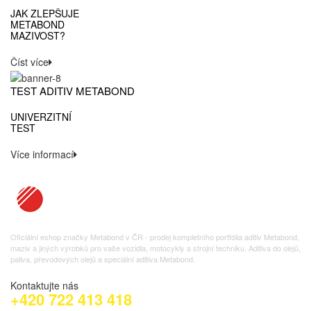
JAK ZLEPŠUJE
METABOND
MAZIVOST?
Číst více
TEST ADITIV METABOND
UNIVERZITNÍ
TEST
Více informací
Oficiální eshop značky Metabond v ČR - prodej kompletního portfólia aditiv Metabond,
maziv a jiných výrobků pro vaše vozidla, motocykly a strojní techniku. Aditiva do olejů,
paliva, převodových olejů a speciální aditiva Metabond.
Kontaktujte nás
+420 722 413 418