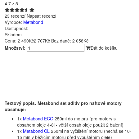
4.7
z 5
23 recenzí
Napsat recenzi
Výrobce:
Metabond
Dostupnost:
Skladem
Cena:
2 490Kč
2 767Kč
Bez daně: 2 058Kč
Množství:
Dát do košíku
Textový popis: Metabond set aditiv pro naftové motory
obsahuje:
1x
Metabond ECO
250ml do motoru (pro motory s
obsahem oleje 4-8l - větší obsah oleje použit 2 balení)
1x
Metabond CL
250ml na vyčištění motoru (nechá se 10-
15 min v běžícím motoru před vypuštěním oleje)