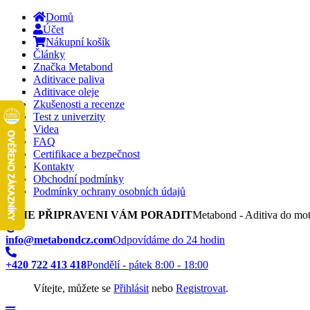
Domů
Účet
Nákupní košík
Články
Značka Metabond
Aditivace paliva
Aditivace oleje
Zkušenosti a recenze
Test z univerzity
Videa
FAQ
Certifikace a bezpečnost
Kontakty
Obchodní podmínky
Podmínky ochrany osobních údajů
JSME PŘIPRAVENI VÁM PORADIT
Metabond - Aditiva do mot
info@metabondcz.com
Odpovídáme do 24 hodin
+420 722 413 418
Pondělí - pátek 8:00 - 18:00
Vítejte, můžete se
Přihlásit
nebo
Registrovat
.