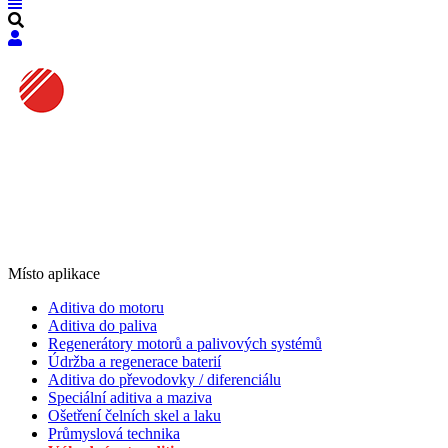
Místo aplikace
Aditiva do motoru
Aditiva do paliva
Regenerátory motorů a palivových systémů
Údržba a regenerace baterií
Aditiva do převodovky / diferenciálu
Speciální aditiva a maziva
Ošetření čelních skel a laku
Průmyslová technika