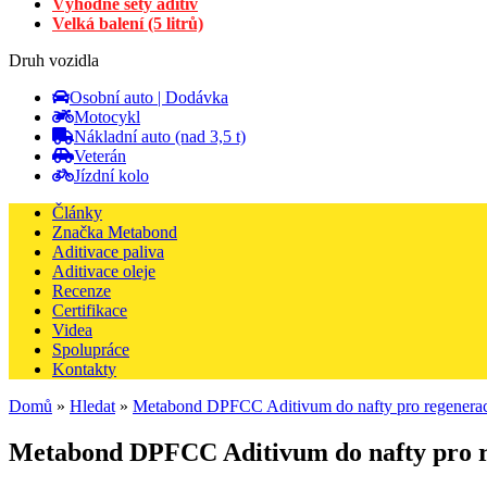
Výhodné sety aditiv
Velká balení (5 litrů)
Druh vozidla
Osobní auto | Dodávka
Motocykl
Nákladní auto (nad 3,5 t)
Veterán
Jízdní kolo
Články
Značka Metabond
Aditivace paliva
Aditivace oleje
Recenze
Certifikace
Videa
Spolupráce
Kontakty
Domů
»
Hledat
»
Metabond DPFCC Aditivum do nafty pro regeneraci a
Metabond DPFCC Aditivum do nafty pro rege