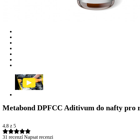
Metabond DPFCC Aditivum do nafty pro rege
4.8
z 5
31 recenzí
Napsat recenzi