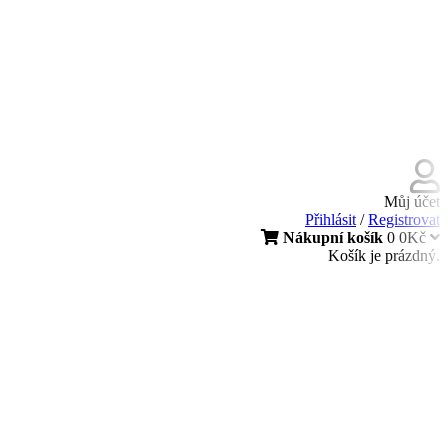
Můj účet
Přihlásit
/
Registrovat
Nákupní košík
0
0Kč
Košík je prázdný.