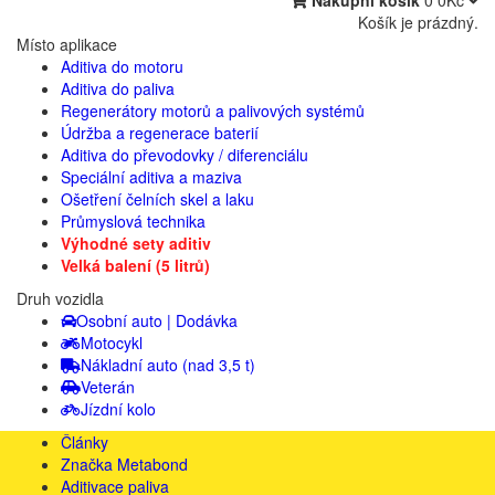
Nákupní košík
0
0Kč
Košík je prázdný.
Místo aplikace
Aditiva do motoru
Aditiva do paliva
Regenerátory motorů a palivových systémů
Údržba a regenerace baterií
Aditiva do převodovky / diferenciálu
Speciální aditiva a maziva
Ošetření čelních skel a laku
Průmyslová technika
Výhodné sety aditiv
Velká balení (5 litrů)
Druh vozidla
Osobní auto | Dodávka
Motocykl
Nákladní auto (nad 3,5 t)
Veterán
Jízdní kolo
Články
Značka Metabond
Aditivace paliva