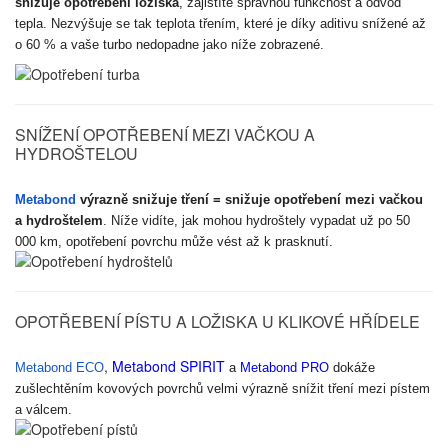
snižuje opotřebení ložiska
, zajistíte správnou funkčnost a odvod
tepla. Nezvýšuje se tak teplota třením, které je díky aditivu snížené až
o 60 % a vaše turbo nedopadne jako níže zobrazené.
SNÍŽENÍ OPOTŘEBENÍ MEZI VAČKOU A
HYDROŠTELOU
Metabond
výrazně snižuje tření = snižuje opotřebení mezi vačkou
a hydroštelem
. Níže vidíte, jak mohou hydroštely vypadat už po 50
000 km, opotřebení povrchu může vést až k prasknutí.
OPOTŘEBENÍ PÍSTU A LOŽISKA U KLIKOVÉ HŘÍDELE
,
Metabond SPIRIT
Metabond ECO
a
Metabond PRO
dokáže
zušlechtěním kovových povrchů velmi výrazně snížit tření mezi pístem
a válcem.