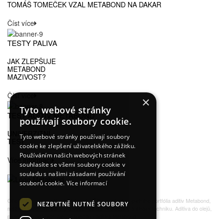
TOMÁŠ TOMEČEK VZAL METABOND NA DAKAR
Číst více
TESTY PALIVA
JAK ZLEPŠUJE
METABOND
MAZIVOST?
Číst více
×
Tyto webové stránky
TEST ADITIV METABOND
používají soubory cookie.
UNIVERZITNÍ
Tyto webové stránky používají soubory
TEST
cookie ke zlepšení uživatelského zážitku.
Používáním našich webových stránek
Více informací
souhlasíte se všemi soubory cookie v
souladu s našimi zásadami používání
souborů cookie.
Více informací
Oficiální eshop značky Metabond v ČR - prodej kompletního portfólia aditiv Metabond,
NEZBYTNĚ NUTNÉ SOUBORY
maziv a jiných výrobků pro vaše vozidla, motocykly a strojní techniku. Aditiva do olejů,
paliva, převodových olejů a speciální aditiva Metabond.