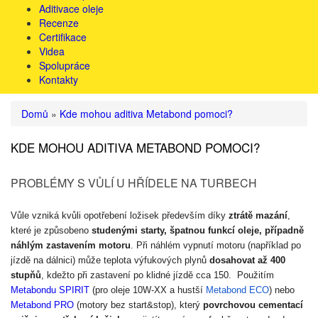
Aditivace oleje
Recenze
Certifikace
Videa
Spolupráce
Kontakty
Domů
»
Kde mohou aditiva Metabond pomoci?
KDE MOHOU ADITIVA METABOND POMOCI?
PROBLÉMY S VŮLÍ U HŘÍDELE NA TURBECH
Vůle vzniká kvůli opotřebení ložisek především díky
ztrátě mazání
,
které je způsobeno
studenými starty, špatnou funkcí oleje, případně
náhlým zastavením motoru
.
Při náhlém vypnutí motoru (například po
jízdě na dálnici) může teplota výfukových plynů
dosahovat až 400
stupňů
, kdežto při zastavení po klidné jízdě cca 150.
Použitím
Metabondu SPIRIT
(pro oleje 10W-XX a hustší
Metabond ECO
) nebo
Metabond PRO
(motory bez start&stop)
,
který
povrchovou cementací