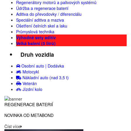
Regenerátory motorů a palivových systémů
Údržba a regenerace baterií
Aditiva do převodovky / diferenciálu
Speciální aditiva a maziva
Ošetření čelních skel a laku
Průmyslová technika
Výhodné sety aditiv
Velká balení (5 litrů)
Druh vozidla
Osobní auto | Dodávka
Motocykl
Nákladní auto (nad 3,5 t)
Veterán
Jízdní kolo
REGENERACE BATERIÍ
NOVINKA OD METABOND
Číst více