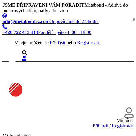
JSME PŘIPRAVENI VÁM PORADIT
Metabond - Aditiva do
motorových olejů, nafty a benzínu
K
info@metabondcz.com
Odpovídáme do 24 hodin
+420 722 413 418
Pondělí - pátek 8:00 - 18:00
Vítejte, můžete se
Přihlásit
nebo
Registrovat
.
Můj účet
Přihlásit
/
Registrovat
Místo aplikace