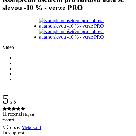
slevou -10 % - verze PRO
Video
5
z 5
11 recenzí
Napsat
recenzi
Výrobce:
Metabond
Dostupnost: