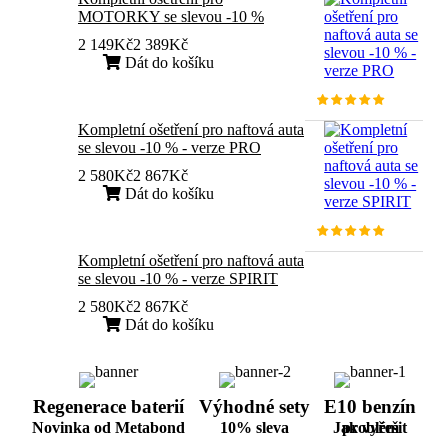
MOTORKY se slevou -10 %
2 149Kč
2 389Kč
Dát do košíku
Kompletní ošetření pro naftová auta
se slevou -10 % - verze PRO
2 580Kč
2 867Kč
Dát do košíku
Kompletní ošetření pro naftová auta
se slevou -10 % - verze SPIRIT
2 580Kč
2 867Kč
Dát do košíku
Regenerace baterií
Výhodné sety
E10 benzín
Novinka od Metabond
10% sleva
Jak vyřešit
problém