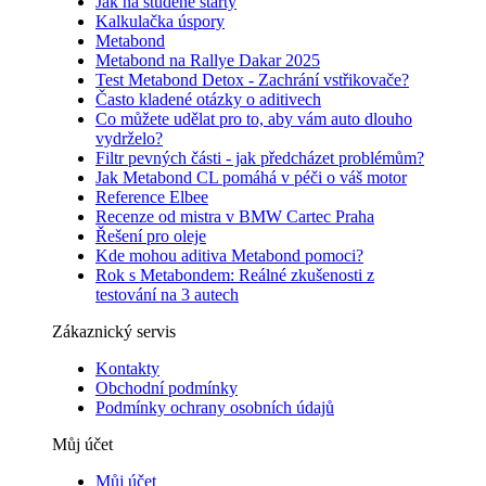
Jak na studené starty
Kalkulačka úspory
Metabond
Metabond na Rallye Dakar 2025
Test Metabond Detox - Zachrání vstřikovače?
Často kladené otázky o aditivech
Co můžete udělat pro to, aby vám auto dlouho
vydrželo?
Filtr pevných části - jak předcházet problémům?
Jak Metabond CL pomáhá v péči o váš motor
Reference Elbee
Recenze od mistra v BMW Cartec Praha
Řešení pro oleje
Kde mohou aditiva Metabond pomoci?
Rok s Metabondem: Reálné zkušenosti z
testování na 3 autech
Zákaznický servis
Kontakty
Obchodní podmínky
Podmínky ochrany osobních údajů
Můj účet
Můj účet