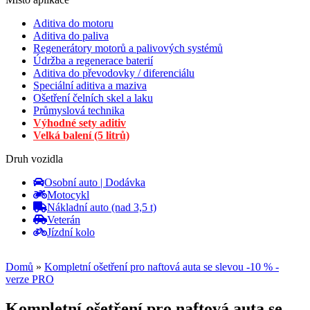
Aditiva do motoru
Aditiva do paliva
Regenerátory motorů a palivových systémů
Údržba a regenerace baterií
Aditiva do převodovky / diferenciálu
Speciální aditiva a maziva
Ošetření čelních skel a laku
Průmyslová technika
Výhodné sety aditiv
Velká balení (5 litrů)
Druh vozidla
Osobní auto | Dodávka
Motocykl
Nákladní auto (nad 3,5 t)
Veterán
Jízdní kolo
Domů
»
Kompletní ošetření pro naftová auta se slevou -10 % -
verze PRO
Kompletní ošetření pro naftová auta se