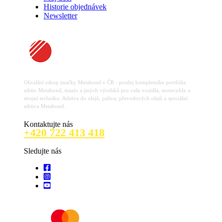
Historie objednávek
Newsletter
Oficiální eshop značky Metabond v ČR - prodej kompletního portfólia
aditiv Metabond, maziv a jiných výrobků pro vaše vozidla, motocykly a
strojní techniku. Aditiva do olejů, paliva, převodových olejů a speciální
aditiva Metabond.
Kontaktujte nás
+420 722 413 418
Sledujte nás