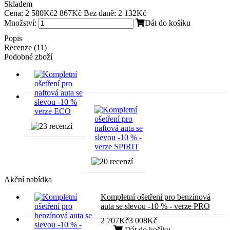
Skladem
Cena:
2 580Kč
2 867Kč
Bez daně: 2 132Kč
Množství:
Dát do košíku
Popis
Recenze (11)
Podobné zboží
Akční nabídka
Kompletní ošetření pro benzínová
auta se slevou -10 % - verze PRO
2 707Kč
3 008Kč
Dát do košíku