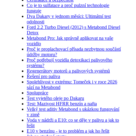
Co je to sulfatace a proč pulzní technologie
funguje
Dva Dakary v jednom měsíci: Ultimátní test
odolnosti
Ford 2.2 Turbo Diesel (2012) s Metabond Diesel
Detox
Metabond Pro: Jak správně aplikovat na vaše
vozidlo
Proč je proplachovací přísada nezbytnou součástí
údržby motoru?
Proč potřebují vozidla detoxikaci palivového
systému?
Regenerátory motorů a palivových systémů
Řešení pro paliva
Spolehlivost v extrému: Tomeček i v roce 2026
sází na Metabond
Spolupráce
Test vyjetého oleje po Dakaru
Test: Mazivost HFRR benzín a nafta
Velký test aditiv Metabond s ukázkou fungování
v zimě
Voda v nádrži a E10: co se děje v palivu a jak to
řešit
E10 v benzínu - je to problém a jak ho řešit