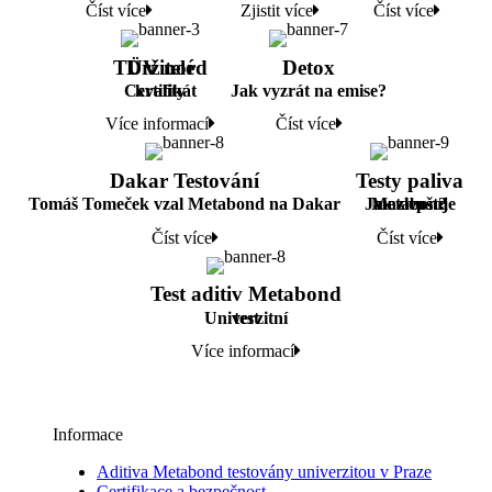
Číst více
Zjistit více
Číst více
TÜV nord
Držitelé
Detox
Certifikát
kvality
Jak vyzrát na emise?
Více informací
Číst více
Dakar Testování
Testy paliva
Tomáš Tomeček vzal Metabond na Dakar
Jak zlepšuje
Metabond
mazivost?
Číst více
Číst více
Test aditiv Metabond
Univerzitní
test
Více informací
Informace
Aditiva Metabond testovány univerzitou v Praze
Certifikace a bezpečnost