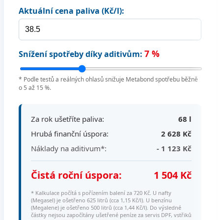
Aktuální cena paliva (Kč/l):
7 %
Snížení spotřeby díky aditivům:
* Podle testů a reálných ohlasů snižuje Metabond spotřebu běžně
o 5 až 15 %.
Za rok ušetříte paliva:
68 l
Hrubá finanční úspora:
2 628 Kč
Náklady na aditivum*:
- 1 123 Kč
Čistá roční úspora:
1 504 Kč
* Kalkulace počítá s pořízením balení za 720 Kč. U nafty
(Megasel) je ošetřeno 625 litrů (cca 1,15 Kč/l). U benzínu
(Megalene) je ošetřeno 500 litrů (cca 1,44 Kč/l). Do výsledné
částky nejsou započítány ušetřené peníze za servis DPF, vstřiků