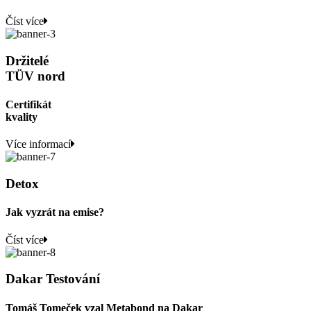
Číst více
Držitelé
TÜV nord
Certifikát
kvality
Více informací
Detox
Jak vyzrát na emise?
Číst více
Dakar Testování
Tomáš Tomeček vzal Metabond na Dakar