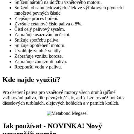
Snížení nároků na údržbu vznětového motoru.
Snížení obsahu jedovatých látek ve výfukových plynech i
množství pevných částic.
Zlepšuje proces hoření.
Zvyšuje cetanové číslo paliva o 8%.
Čistí celý palivový systém.
Zabraňuje usazování nečistot.
Snižuje spotřebu paliva.
Snižuje opotřebení motoru.
Uvolňuje zatuhlé ventily.
Zabraňuje vzniku koroze.
Zabraňuje zamrznutí paliva.
Rozpouští vodu v palivu.
Kde najde využití?
Pro ošetření paliva pro vznětové motory všech druhů (přímé
vstřikování paliva, filtr pevných částic, atd.). Lze rovněž použít v
dieselových turbínách, olejových hořácích a v parních kotlích.
Jak používat -
NOVINKA! Nový