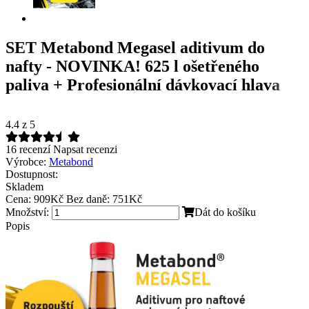
SET Metabond Megasel aditivum do
nafty - NOVINKA! 625 l ošetřeného
paliva + Profesionální dávkovací hlava
4.4
z 5
16 recenzí
Napsat recenzi
Výrobce:
Metabond
Dostupnost:
Skladem
Cena:
909Kč
Bez daně: 751Kč
Množství:
Dát do košíku
Popis