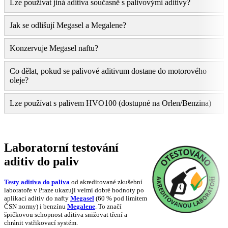
Lze používat jiná aditiva současně s palivovými aditivy?
Jak se odlišují Megasel a Megalene?
Konzervuje Megasel naftu?
Co dělat, pokud se palivové aditivum dostane do motorového
oleje?
Lze používat s palivem HVO100 (dostupné na Orlen/Benzina)
Laboratorní testování
aditiv do paliv
Testy aditiva do paliva
od akreditované zkušební
laboratoře v Praze ukazují velmi dobré hodnoty po
aplikaci aditiv do nafty
Megasel
(60 % pod limitem
ČSN normy) i benzínu
Megalene
. To značí
špičkovou schopnost aditiva snižovat tření a
chránit vstřikovací systém.