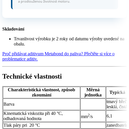
a prodlouženou životnost motoru.
Skladování
Trvanlivost výrobku je 2 roky od datumu výroby uvedené na
obalu.
Proč přidávat aditivum Metabond do paliva? Přečtěte si více o
problematice aditiv.
Technické vlastnosti
Charakteristická vlastnost, způsob
Měrná
Typická 
zkoumání
jednotka
tmavý břečť
Barva
lesklá, čistá
Kinematická viskozita při 40 °C,
2
6,1
mm
/s
odhadovaná hodnota
Tlak páry pri 20 °C
zanedbateln