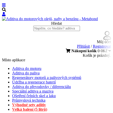
Hledat
Můj účet
Přihlásit
/
Registrovat
Nákupní košík
0
0Kč
Košík je prázdný.
Místo aplikace
Aditiva do motoru
Aditiva do paliva
Regenerátory motorů a palivových systémů
Údržba a regenerace baterií
Aditiva do převodovky / diferenciálu
Speciální aditiva a maziva
Ošetření čelních skel a laku
Průmyslová technika
Výhodné sety aditiv
Velká balení (5 litrů)