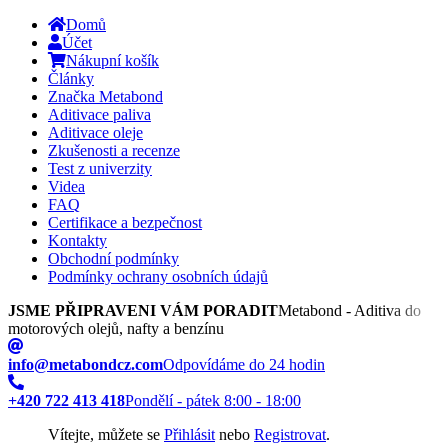
Domů
Účet
Nákupní košík
Články
Značka Metabond
Aditivace paliva
Aditivace oleje
Zkušenosti a recenze
Test z univerzity
Videa
FAQ
Certifikace a bezpečnost
Kontakty
Obchodní podmínky
Podmínky ochrany osobních údajů
JSME PŘIPRAVENI VÁM PORADIT
Metabond - Aditiva do
motorových olejů, nafty a benzínu
info@metabondcz.com
Odpovídáme do 24 hodin
+420 722 413 418
Pondělí - pátek 8:00 - 18:00
Vítejte, můžete se
Přihlásit
nebo
Registrovat
.