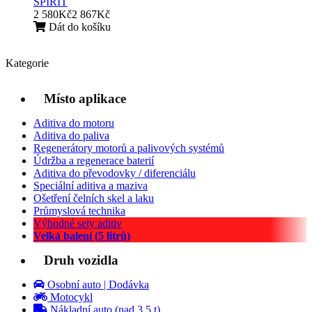
SPIRIT
2 580Kč
2 867Kč
Dát do košíku
Kategorie
Místo aplikace
Aditiva do motoru
Aditiva do paliva
Regenerátory motorů a palivových systémů
Údržba a regenerace baterií
Aditiva do převodovky / diferenciálu
Speciální aditiva a maziva
Ošetření čelních skel a laku
Průmyslová technika
Výhodné sety aditiv
Velká balení (5 litrů)
Druh vozidla
Osobní auto | Dodávka
Motocykl
Nákladní auto (nad 3,5 t)