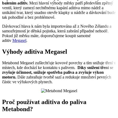
balením aditiv.
Mezi hlavní výhody měrky patří především zpětný
ventil, který zamezí nechtěnému kapání aditiva mimo nádrž a
unikátní tvar, který snadno otevře klapky u nádrže a dávkování bude
tak pohodlné a bez problémové.
Dávkovací hlava k nám byla importována až z Nového Zélandu a
samozřejmostí je dětská pojistka, která zabrání případné nehodě.
Pokud již měrku máte, doporučujeme koupit samotné
aditiv
Megasel
.
Výhody aditiva Megasel
Metabond Megasel zušlechťuje kovové povrchy a tím snižuje tření v
místech, kde dochází ke kontaktu s palivem.
Díky snížení tření se
zvyšuje účinnost, snižuje spotřeba paliva a zvyšuje výkon
motoru.
Dále zabraňuje tvorbě sazí a redukuje množství pevných
částic ve výfukových plynech.
Proč používat aditiva do paliva
Metabond?