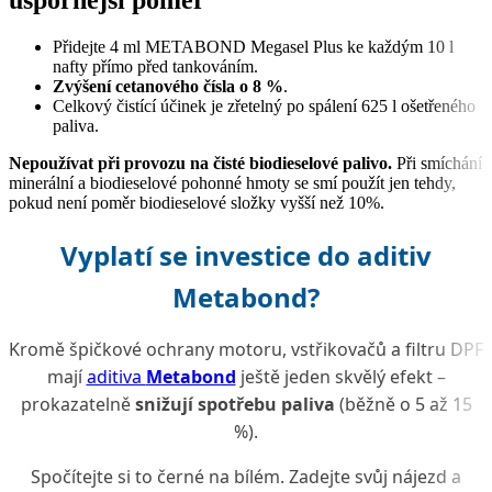
uspornější poměr
Přidejte 4 ml METABOND Megasel Plus ke každým 10 l
nafty přímo před tankováním.
Zvýšení cetanového čísla o 8 %
.
Celkový čistící účinek je zřetelný po spálení 625 l ošetřeného
paliva.
Nepoužívat při provozu na čisté biodieselové palivo.
Při smíchání
minerální a biodieselové pohonné hmoty se smí použít jen tehdy,
pokud není poměr biodieselové složky vyšší než 10%.
Vyplatí se investice do aditiv
Metabond?
Kromě špičkové ochrany motoru, vstřikovačů a filtru DPF
mají
aditiva
Metabond
ještě jeden skvělý efekt –
prokazatelně
snižují spotřebu paliva
(běžně o 5 až 15
%).
Spočítejte si to černé na bílém. Zadejte svůj nájezd a