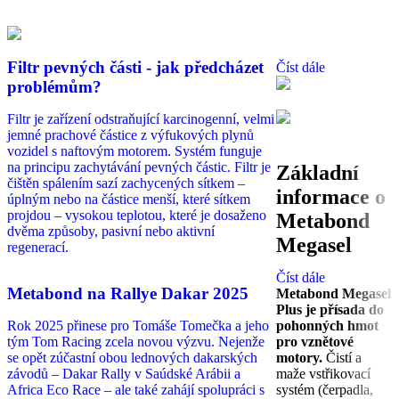
Filtr pevných části - jak předcházet
Číst dále
problémům?
Filtr je zařízení odstraňující karcinogenní, velmi
jemné prachové částice z výfukových plynů
vozidel s naftovým motorem. Systém funguje
na principu zachytávání pevných částic. Filtr je
Základní
čištěn spálením sazí zachycených sítkem –
informace o
úplným nebo na částice menší, které sítkem
projdou – vysokou teplotou, které je dosaženo
Metabond
dvěma způsoby, pasivní nebo aktivní
Megasel
regenerací.
Číst dále
Metabond na Rallye Dakar 2025
Metabond Megasel
Plus je přísada do
Rok 2025 přinese pro Tomáše Tomečka a jeho
pohonných hmot
tým Tom Racing zcela novou výzvu. Nejenže
pro vznětové
se opět zúčastní obou lednových dakarských
motory.
Čistí a
závodů – Dakar Rally v Saúdské Arábii a
maže vstřikovací
Africa Eco Race – ale také zahájí spolupráci s
systém (čerpadla,