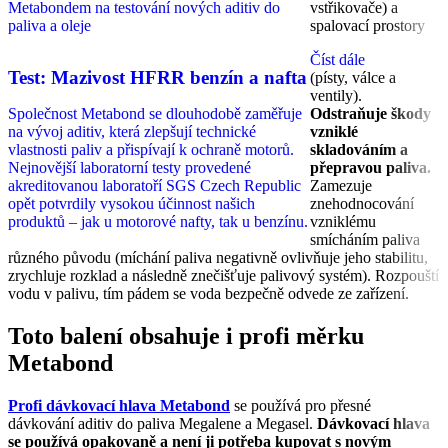
Metabondem na testování nových aditiv do
vstřikovače) a
paliva a oleje​
spalovací prostory
Číst dále
Test: Mazivost HFRR benzín a nafta
(písty, válce a
ventily).
Společnost Metabond se dlouhodobě zaměřuje
Odstraňuje škody
na vývoj aditiv, která zlepšují technické
vzniklé
vlastnosti paliv a přispívají k ochraně motorů.
skladováním a
Nejnovější laboratorní testy provedené
přepravou paliva.
akreditovanou laboratoří SGS Czech Republic
Zamezuje
opět potvrdily vysokou účinnost našich
znehodnocování
produktů – jak u motorové nafty, tak u benzínu.
vzniklému
smícháním paliva
různého původu (míchání paliva negativně ovlivňuje jeho stabilitu,
zrychluje rozklad a následně znečišťuje palivový systém). Rozpouští
vodu v palivu, tím pádem se voda bezpečně odvede ze zařízení.
Toto balení obsahuje i profi měrku
Metabond
Profi dávkovací hlava Metabond
se používá pro přesné
dávkování aditiv do paliva Megalene a Megasel.
Dávkovací hlava
se používá opakovaně a není ji potřeba kupovat s novým