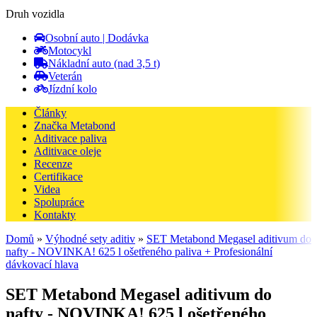
Druh vozidla
Osobní auto | Dodávka
Motocykl
Nákladní auto (nad 3,5 t)
Veterán
Jízdní kolo
Články
Značka Metabond
Aditivace paliva
Aditivace oleje
Recenze
Certifikace
Videa
Spolupráce
Kontakty
Domů
»
Výhodné sety aditiv
»
SET Metabond Megasel aditivum do
nafty - NOVINKA! 625 l ošetřeného paliva + Profesionální
dávkovací hlava
SET Metabond Megasel aditivum do
nafty - NOVINKA! 625 l ošetřeného