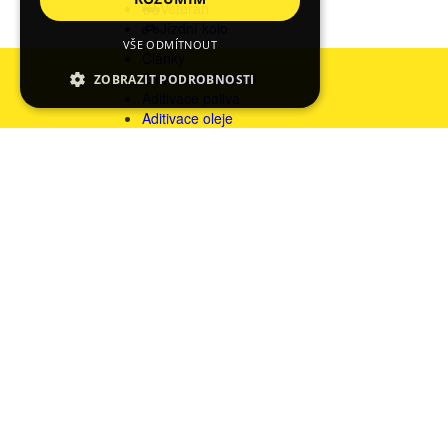
Veterán
Jízdní kolo
VŠE ODMÍTNOUT
Články
Značka Metabond
ZOBRAZIT PODROBNOSTI
Aditivace paliva
Aditivace oleje
Recenze
Certifikace
Videa
Spolupráce
Kontakty
Domů
»
Aditiva do motoru
»
Kompletní ošetření pr
KOMPLETNÍ OŠETŘENÍ PRO MOTORKY
SE SLEVOU -10 %