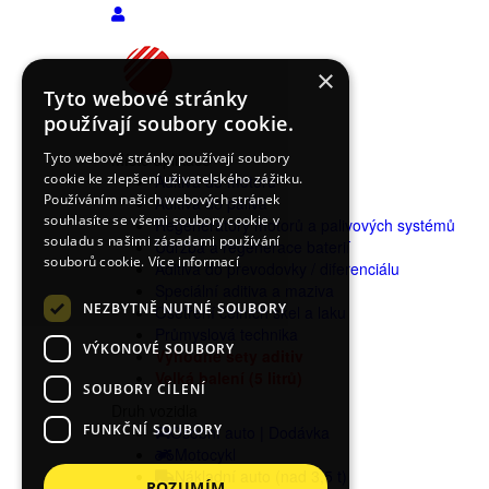
×
Tyto webové stránky
používají soubory cookie.
Tyto webové stránky používají soubory
Místo aplikace
cookie ke zlepšení uživatelského zážitku.
Aditiva do motoru
Používáním našich webových stránek
Aditiva do paliva
souhlasíte se všemi soubory cookie v
Regenerátory motorů a palivových systémů
souladu s našimi zásadami používání
Údržba a regenerace baterií
souborů cookie.
Více informací
Aditiva do převodovky / diferenciálu
Speciální aditiva a maziva
NEZBYTNĚ NUTNÉ SOUBORY
Ošetření čelních skel a laku
Průmyslová technika
VÝKONOVÉ SOUBORY
Výhodné sety aditiv
Velká balení (5 litrů)
SOUBORY CÍLENÍ
Druh vozidla
FUNKČNÍ SOUBORY
Osobní auto | Dodávka
Motocykl
Nákladní auto (nad 3,5 t)
ROZUMÍM