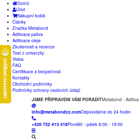
Domů
Účet
Nákupní košík
Články
Značka Metabond
Aditivace paliva
Aditivace oleje
Zkušenosti a recenze
Test z univerzity
Videa
FAQ
Certifikace a bezpečnost
Kontakty
Obchodní podmínky
Podmínky ochrany osobních údajů
JSME PŘIPRAVENI VÁM PORADIT
Metabond - Aditiva
info@metabondcz.com
Odpovídáme do 24 hodin
+420 722 413 418
Pondělí - pátek 8:00 - 18:00