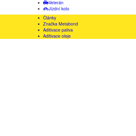
Veterán
Jízdní kolo
Články
Značka Metabond
Aditivace paliva
Aditivace oleje
Recenze
Certifikace
Videa
Spolupráce
Kontakty
Domů
»
Metabond Multi Spray - Víceúčelový sprej
METABOND MULTI SPRAY -
VÍCEÚČELOVÝ SPREJ