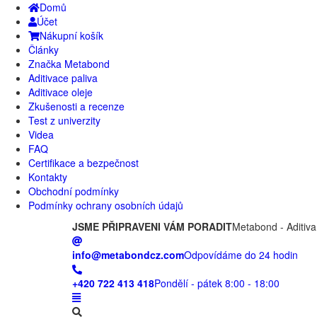
Domů
Účet
Nákupní košík
Články
Značka Metabond
Aditivace paliva
Aditivace oleje
Zkušenosti a recenze
Test z univerzity
Videa
FAQ
Certifikace a bezpečnost
Kontakty
Obchodní podmínky
Podmínky ochrany osobních údajů
JSME PŘIPRAVENI VÁM PORADIT
Metabond - Aditiva
info@metabondcz.com
Odpovídáme do 24 hodin
+420 722 413 418
Pondělí - pátek 8:00 - 18:00