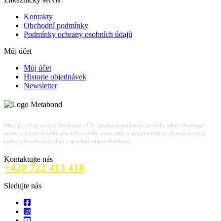
Kontakty
Obchodní podmínky
Podmínky ochrany osobních údajů
Můj účet
Můj účet
Historie objednávek
Newsletter
Oficiální eshop značky Metabond v ČR - prodej kompletního portfólia aditiv Metabond,
maziv a jiných výrobků pro vaše vozidla, motocykly a strojní techniku. Aditiva do olejů,
paliva, převodových olejů a speciální aditiva Metabond.
Kontaktujte nás
+420 722 413 418
Sledujte nás