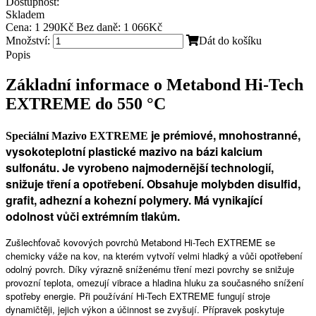
Dostupnost:
Skladem
Cena:
1 290Kč
Bez daně: 1 066Kč
Množství:
Dát do košíku
Popis
Základní informace o Metabond Hi-Tech
EXTREME do 550 °C
je prémiové, mnohostranné,
Speciální Mazivo EXTREME
vysokoteplotní plastické mazivo na bázi kalcium
sulfonátu. Je vyrobeno najmodernější technologií,
snižuje tření a opotřebení. Obsahuje molybden disulfid,
grafit, adhezní a kohezní polymery. Má vynikající
odolnost vůči extrémním tlakům.
Zušlechťovač kovových povrchů Metabond Hi-Tech EXTREME se
chemicky váže na kov, na kterém vytvoří velmi hladký a vůči opotřebení
odolný povrch. Díky výrazně sníženému tření mezi povrchy se snižuje
provozní teplota, omezují vibrace a hladina hluku za současného snížení
spotřeby energie. Při používání Hi-Tech EXTREME fungují stroje
dynamičtěji, jejich výkon a účinnost se zvyšují. Přípravek poskytuje