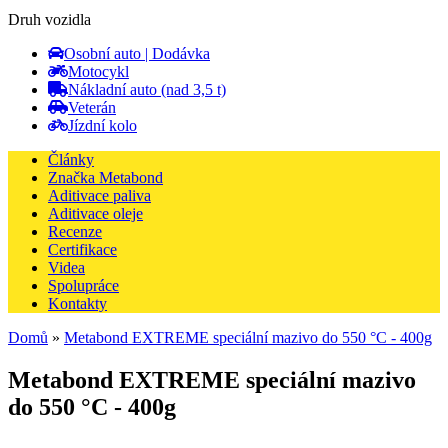
Druh vozidla
Osobní auto | Dodávka
Motocykl
Nákladní auto (nad 3,5 t)
Veterán
Jízdní kolo
Články
Značka Metabond
Aditivace paliva
Aditivace oleje
Recenze
Certifikace
Videa
Spolupráce
Kontakty
Domů
»
Metabond EXTREME speciální mazivo do 550 °C - 400g
Metabond EXTREME speciální mazivo
do 550 °C - 400g