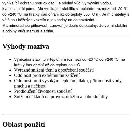
vynikající ochranu proti oxidaci, je odolný vůči vymývání vodou,
kyselinami či párou. Má vynikající stabilitu v teplotním rozmezí od -20 °C
do +240 °C, na krátký čas chrání až do teploty 550 °C (!). Je míchatelný s
většinou běžných vazelín a je vhodný na domazávání.
Má mimořádnou přilnavost, zároveň je dobře čerpatelný. Je velmi stabilní
a odolný vůči stárnutí a střihu.
Výhody maziva
Vynikající stabilitu v teplotním rozmezí od -20 °C do +240 °C, na
krátký čas chrání až do teploty 550 °C
Výrazné snížení tření a opotřebení součástí
Odolnost proti extrémnímu zatížení
Odolnost proti vysokým teplotám, tlaku, přítomnosti vody,
prachu a nečistot
Prodloužení životnosti součástí
Snížení nákladů na provoz, údržbu a náhradní díly
Oblast použití