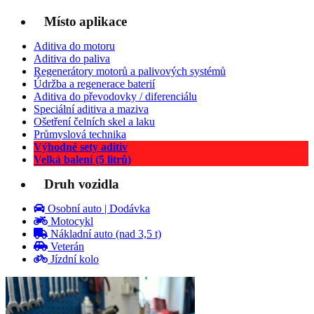
Místo aplikace
Aditiva do motoru
Aditiva do paliva
Regenerátory motorů a palivových systémů
Údržba a regenerace baterií
Aditiva do převodovky / diferenciálu
Speciální aditiva a maziva
Ošetření čelních skel a laku
Průmyslová technika
Výhodné sety aditiv
Velká balení (5 litrů)
Druh vozidla
Osobní auto | Dodávka
Motocykl
Nákladní auto (nad 3,5 t)
Veterán
Jízdní kolo