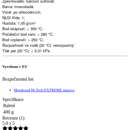
Zpevňovadlo: kalcium sulfonát;
Barva: tmavošedá;
Vůně: po uhlovodících;
NLGI třída: 1;
Hustota: 1,05 g/cm³
Bod skápnutí: > 300 °C;
Počáteční bod varu: > 280 °C;
Bod vzplanutí: > 250 °C;
Rozpustnost ve vodě (20 °C): nerozpustný;
Tlak par (20 °C): < 0,01 kPa
Vyrobeno v EU
Bezpečnostní list
Metabond Hi Tech EXTREME mazivo
Specifikace
Balení
400 g
Recenze (1)
5.0
z 5