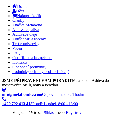
Domů
Účet
Nákupní košík
Články
Značka Metabond
Aditivace paliva
Aditivace oleje
Zkušenosti a recenze
Test z univerzity
Videa
FAQ
Certifikace a bezpečnost
Kontakty
Obchodní podmínky
Podmínky ochrany osobních údajů
JSME PŘIPRAVENI VÁM PORADIT
Metabond - Aditiva do
motorových olejů, nafty a benzínu
info@metabondcz.com
Odpovídáme do 24 hodin
+420 722 413 418
Pondělí - pátek 8:00 - 18:00
Vítejte, můžete se
Přihlásit
nebo
Registrovat
.