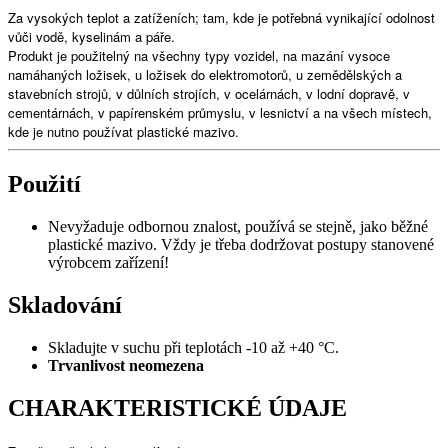
Za vysokých teplot a zatíženích; tam, kde je potřebná vynikající odolnost
vůči vodě, kyselinám a páře.
Produkt je použitelný na všechny typy vozidel, na mazání vysoce
namáhaných ložisek, u ložisek do elektromotorů, u zemědělských a
stavebních strojů, v důlních strojích, v ocelárnách, v lodní dopravě, v
cementárnách, v papírenském průmyslu, v lesnictví a na všech místech,
kde je nutno používat plastické mazivo.
Použití
Nevyžaduje odbornou znalost, používá se stejně, jako běžné
plastické mazivo. Vždy je třeba dodržovat postupy stanovené
výrobcem zařízení!
Skladování
Skladujte v suchu při teplotách -10 až +40 °C.
Trvanlivost neomezena
CHARAKTERISTICKÉ ÚDAJE