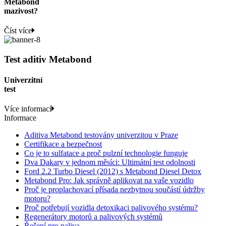
Metabond
mazivost?
Číst více
Test aditiv Metabond
Univerzitní
test
Více informací
Informace
Aditiva Metabond testovány univerzitou v Praze
Certifikace a bezpečnost
Co je to sulfatace a proč pulzní technologie funguje
Dva Dakary v jednom měsíci: Ultimátní test odolnosti
Ford 2.2 Turbo Diesel (2012) s Metabond Diesel Detox
Metabond Pro: Jak správně aplikovat na vaše vozidlo
Proč je proplachovací přísada nezbytnou součástí údržby
motoru?
Proč potřebují vozidla detoxikaci palivového systému?
Regenerátory motorů a palivových systémů
Řešení pro paliva