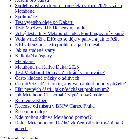
Spolehlivost v extrému: Tomeček i v roce 2026 sází na
Metabond
Spolupráce
Test vyjetého oleje po Dakaru
Test: Mazivost HFRR benzín a nafta
Velký test aditiv Metabond s ukázkou fungování v zimě
Voda v nádrži a E10: co se děje v palivu a jak to řešit
E10 v benzínu - je to problém a jak ho řešit
Jak na studené starty
Kalkulačka úspory
Metabond
Metabond na Rallye Dakar 2025
Test Metabond Detox - Zachrání vstřikovače?
Často kladené otázky o aditivech
Co můžete udělat pro to, aby vám auto dlouho vydrželo?
Filtr pevných části - jak předcházet problémům?
Jak Metabond CL pomáhá v péči o váš motor
Reference Elbee
Recenze od mistra v BMW Cartec Praha
Řešení pro oleje
Kde mohou aditiva Metabond pomoci?
Rok s Metabondem: Reálné zkušenosti z testování na 3
autech
Zákaznický servis