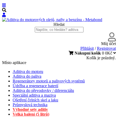
Hledat
Můj účet
Přihlásit
/
Registrovat
Nákupní košík
0
0Kč
Košík je prázdný.
Místo aplikace
Aditiva do motoru
Aditiva do paliva
Regenerátory motorů a palivových systémů
Údržba a regenerace baterií
Aditiva do převodovky / diferenciálu
Speciální aditiva a maziva
Ošetření čelních skel a laku
Průmyslová technika
Výhodné sety aditiv
Velká balení (5 litrů)