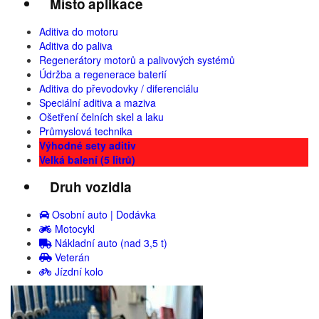
Místo aplikace
Aditiva do motoru
Aditiva do paliva
Regenerátory motorů a palivových systémů
Údržba a regenerace baterií
Aditiva do převodovky / diferenciálu
Speciální aditiva a maziva
Ošetření čelních skel a laku
Průmyslová technika
Výhodné sety aditiv
Velká balení (5 litrů)
Druh vozidla
Osobní auto | Dodávka
Motocykl
Nákladní auto (nad 3,5 t)
Veterán
Jízdní kolo