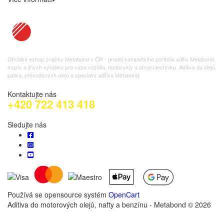
Oficiální eshop značky Metabond v ČR - prodej kompletního portfólia aditiv Metabond,
maziv a jiných výrobků pro vaše vozidla, motocykly a strojní techniku. Aditiva do olejů,
paliva, převodových olejů a speciální aditiva Metabond.
Kontaktujte nás
+420 722 413 418
Sledujte nás
Používá se opensource systém
OpenCart
Aditiva do motorových olejů, nafty a benzínu - Metabond © 2026