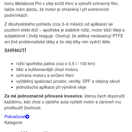
tomu
Metabond Pro
v oleji snížil tření a vytvořil ochranný film,
takže mám jistotu, že motor je chráněný i při extrémních
podmínkách.
Z dlouhodobého pohledu (cca 3–6 měsíců od aplikace) se
pozitivní efekt drží – spotřeba je stabilně nižší, motor běží tišeji a
subjektivně i živěji reaguje. Oceňuji, že aditiva neobsahují PTFE
ani jiné problematické látky a že olej díky nim vydrží déle.
SHRNUTÍ
nižší spotřeba paliva (cca o 0,5 l / 100 km)
tišší a kultivovanější chod motoru
ochrana motoru a snížení tření
vyčištěný spalovací prostor, ventily, DPF a olejový okruh
jednoduchá aplikace při výměně oleje
Za mě jednoznačně přínosná investice
, kterou bych doporučil
každému, kdo chce u ojetého auta vyčistit motor a zároveň mu
prodloužit životnost.
Pokračovat
Kategorie