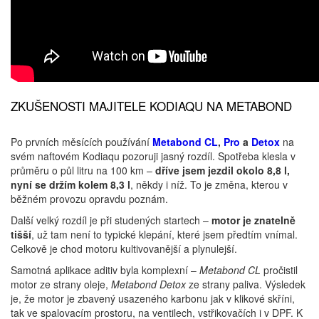
ZKUŠENOSTI MAJITELE KODIAQU NA METABOND
Po prvních měsících používání
Metabond CL
,
Pro
a
Detox
na
svém naftovém Kodiaqu pozoruji jasný rozdíl. Spotřeba klesla v
průměru o půl litru na 100 km –
dříve jsem jezdil okolo 8,8 l,
nyní se držím kolem 8,3 l
, někdy i níž. To je změna, kterou v
běžném provozu opravdu poznám.
Další velký rozdíl je při studených startech –
motor je znatelně
tišší
, už tam není to typické klepání, které jsem předtím vnímal.
Celkově je chod motoru kultivovanější a plynulejší.
Samotná aplikace aditiv byla komplexní –
Metabond CL
pročistil
motor ze strany oleje,
Metabond Detox
ze strany paliva. Výsledek
je, že motor je zbavený usazeného karbonu jak v klikové skříni,
tak ve spalovacím prostoru, na ventilech, vstřikovačích i v DPF. K