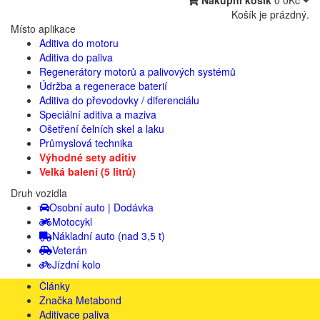
Nákupní košík
0
0Kč
Košík je prázdný.
Místo aplikace
Aditiva do motoru
Aditiva do paliva
Regenerátory motorů a palivových systémů
Údržba a regenerace baterií
Aditiva do převodovky / diferenciálu
Speciální aditiva a maziva
Ošetření čelních skel a laku
Průmyslová technika
Výhodné sety aditiv
Velká balení (5 litrů)
Druh vozidla
Osobní auto | Dodávka
Motocykl
Nákladní auto (nad 3,5 t)
Veterán
Jízdní kolo
Články
Značka Metabond
Aditivace paliva