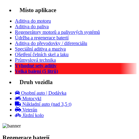
Místo aplikace
Aditiva do motoru
Aditiva do paliva
Regenerátory motorů a palivových systémů
Údržba a regenerace baterií
Aditiva do převodovky / diferenciálu
Speciální aditiva a maziva
Ošetření čelních skel a laku
Průmyslová technika
Výhodné sety aditiv
Velká balení (5 litrů)
Druh vozidla
Osobní auto | Dodávka
Motocykl
Nákladní auto (nad 3,5 t)
Veterán
Jízdní kolo
Regenerace baterií