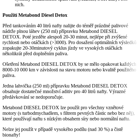
nich.
Použití Metabond Diesel Detox
Před tankováním 40 litrů nafty nalijte do téměř prázdné palivové
nádrže plnou láhev (250 ml) přípravku Metabond DIESEL
DETOX. Poté jezděte alespoň 20-30 minut, nejlépe při zvýšené
rychlosti nebo otáčkách (>3000). Pro dosažení optimálních výsledků
zopakujte 20-30minutový cyklus jízdy ve vysokých otáčkách
několikrát před doplněním paliva.
Ošetření Metabond DIESEL DETOX by se mělo opakovat každých
8000-10 000 km v závislosti na stavu motoru nebo kvalitě použitého
paliva.
Jedna lahvička (250 ml) přípravku Metabond DIESEL DETOX
obsahuje dostatečné množství aditiv pro 40 litrů nafty. Výrazné
předávkování se nedoporučuje.
Metabond DIESEL DETOX lze použít pro všechny vznětové
motory (s turbodmychadlem, s filtrem pevných částic nebo bez něj),
které používají naftu s nízkým obsahem síry nebo normální naftu.
Nelze jej použít v případě vysokého podílu (nad 30 %) a čistě
bionafty!