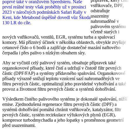
přípravek, který čistí
poprvé také v oranžovém Speedsteru. Naše
vstřikovače, DPF,
první reálné testy však proběhly už v prosinci
odstraňuje
2023 v náročných podmínkách Safari Rally v
usazeniny
Keni, kde Metabond úspěšně dovedl vůz Škoda
nahromaděné v
130 LR do cíle.
palivovém systému
včetně starých i
nových vstřikovačů, ventilů, EGR, systému turba a spalovací
komory. Má příznivý účinek v několika oblastech, obvykle zvyšuje
cetanové číslo o 6 bodů a zajišťuje dostatečné mazání naftového
čerpadla i přes palivo s nízkým obsahem síry.
Aby se vyčistil celý palivový systém, obsahuje přípravek také
organokovové přísady, které čistí a udržují v čistotě filtr pevných
částic (DPF/FAP) a systémy přídavného spalování. Organokovové
přísady výrazně snižují teplotu vznícení sazí nahromaděných ve
filtru pevných částic, optimalizují jeho pravidelné vyhořívání a také
provoz a životnost filtru pevných částic a systémů dohořívání.
Výsledkem čistého palivového systému je dokonalé spalování, nižší
emise. Zjednodušená regenerace filtru pevných částic (DPF) a
systémů dohořívání pomáhá chránit vstřikovače, katalyzátor, filtr
pevných částic, systém recirkulace výfukových plynů (EGR),
kompresor turbodmychadla a jeho lopatky s proměnnou geometrií
před usazeninami.