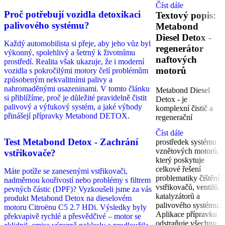
Číst dále
Proč potřebují vozidla detoxikaci
Textový popis:
palivového systému?
Metabond
Diesel Detox -
Každý automobilista si přeje, aby jeho vůz byl
regenerátor
výkonný, spolehlivý a šetrný k životnímu
naftových
prostředí. Realita však ukazuje, že i moderní
motorů
vozidla s pokročilými motory čelí problémům
způsobeným nekvalitními palivy a
nahromaděnými usazeninami. V tomto článku
Metabond Diesel
si přiblížíme, proč je důležité pravidelně čistit
Detox - je
palivový a výfukový systém, a jaké výhody
komplexní čistič a
přinášejí přípravky Metabond DETOX.
regenerační
Číst dále
Test Metabond Detox - Zachrání
prostředek systému
vznětových motorů,
vstřikovače?
který poskytuje
celkové řešení
Máte potíže se zanesenými vstřikovači,
problematiky čištění
nadměrnou kouřivostí nebo problémy s filtrem
vstřikovačů, ventilů,
pevných částic (DPF)? Vyzkoušeli jsme za vás
katalyzátorů a
produkt Metabond Detox na dieselovém
palivového systému.
motoru Citroënu C5 2.7 HDi. Výsledky byly
Aplikace přípravku
překvapivě rychlé a přesvědčivé – motor se
odstraňuje všechny