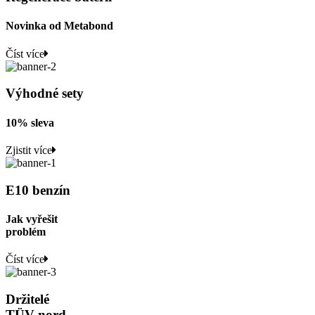
Novinka od Metabond
Číst více
Výhodné sety
10% sleva
Zjistit více
E10 benzín
Jak vyřešit
problém
Číst více
Držitelé
TÜV nord