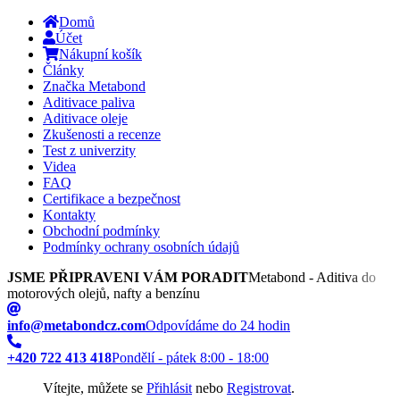
Domů
Účet
Nákupní košík
Články
Značka Metabond
Aditivace paliva
Aditivace oleje
Zkušenosti a recenze
Test z univerzity
Videa
FAQ
Certifikace a bezpečnost
Kontakty
Obchodní podmínky
Podmínky ochrany osobních údajů
JSME PŘIPRAVENI VÁM PORADIT
Metabond - Aditiva do
motorových olejů, nafty a benzínu
info@metabondcz.com
Odpovídáme do 24 hodin
+420 722 413 418
Pondělí - pátek 8:00 - 18:00
Vítejte, můžete se
Přihlásit
nebo
Registrovat
.