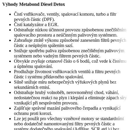
Výhody Metabond Diesel Detox
Čistí vstřikovače, ventily, spalovací komoru, turbo a filtr
pevných částic (DPF).
Čistí katalyzátor a EGR.
Odstraňuje nízkou účinnost provozu způsobenou znečištěním
spalovacího prostoru a neúčinným palivovým systémem.
Zabraňuje ztrátě výkonu způsobené zanesením filtrů pevných
částic a neúplným spálením sazí.
Snižuje spotřebu paliva způsobenou znečištěným palivovým
systémem nebo vadným filtrem pevných částic.
Obvykle zvyšuje cetanové číslo o 6 bodů, což vede k čistému
a úplnému spalování.
Prodlužuje životnost vstřikovacích ventilů a filtru pevných
částic i systému přídavného spalování.
Silně snižuje míru nebezpečných výfukových plynů bez
sekundárních emisí.
Odstraňuje hrubý volnoběh, nerovnoměrný chod, váhání,
nedostatečnou reakci na plyn i klepání a eliminuje zápach síry
vznikající při nesprávném provozu.
Zajišťuje správné mazání palivového čerpadla a vynikající
ochranu proti korozi.
Lze jej použít pro všechny vznětové motory se standardními
nebo dodatečně namontovanými filtry pevných částic a
systémy dodatečného spalování (AdBlue, SCR atd.) i bez