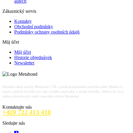
autech
Zákaznický servis
Kontakty
Obchodní podmínky
Podmínky ochrany osobních údajů
Můj účet
Můj účet
Historie objednávek
Newsletter
Oficiální eshop značky Metabond v ČR - prodej kompletního portfólia aditiv Metabond,
maziv a jiných výrobků pro vaše vozidla, motocykly a strojní techniku. Aditiva do olejů,
paliva, převodových olejů a speciální aditiva Metabond.
Kontaktujte nás
+420 722 413 418
Sledujte nás