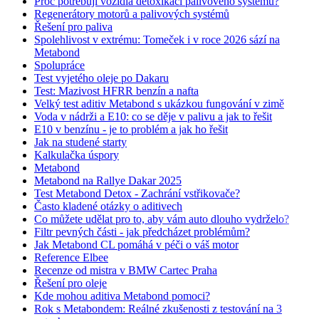
Proč potřebují vozidla detoxikaci palivového systému?
Regenerátory motorů a palivových systémů
Řešení pro paliva
Spolehlivost v extrému: Tomeček i v roce 2026 sází na
Metabond
Spolupráce
Test vyjetého oleje po Dakaru
Test: Mazivost HFRR benzín a nafta
Velký test aditiv Metabond s ukázkou fungování v zimě
Voda v nádrži a E10: co se děje v palivu a jak to řešit
E10 v benzínu - je to problém a jak ho řešit
Jak na studené starty
Kalkulačka úspory
Metabond
Metabond na Rallye Dakar 2025
Test Metabond Detox - Zachrání vstřikovače?
Často kladené otázky o aditivech
Co můžete udělat pro to, aby vám auto dlouho vydrželo?
Filtr pevných části - jak předcházet problémům?
Jak Metabond CL pomáhá v péči o váš motor
Reference Elbee
Recenze od mistra v BMW Cartec Praha
Řešení pro oleje
Kde mohou aditiva Metabond pomoci?
Rok s Metabondem: Reálné zkušenosti z testování na 3