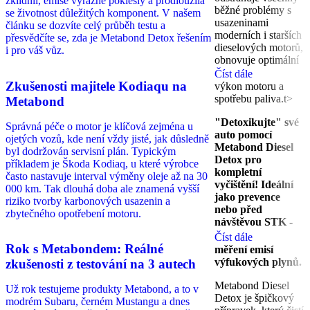
zklidnil, emise výrazně poklesly a prodloužila
běžné problémy s
se životnost důležitých komponent. V našem
usazeninami
článku se dozvíte celý průběh testu a
moderních i starších
přesvědčíte se, zda je Metabond Detox řešením
dieselových motorů,
i pro váš vůz.
obnovuje optimální
Číst dále
Zkušenosti majitele Kodiaqu na
výkon motoru a
spotřebu paliva.t>
Metabond
"Detoxikujte" své
Správná péče o motor je klíčová zejména u
auto pomocí
ojetých vozů, kde není vždy jisté, jak důsledně
Metabond Diesel
byl dodržován servisní plán. Typickým
Detox pro
příkladem je Škoda Kodiaq, u které výrobce
kompletní
často nastavuje interval výměny oleje až na 30
vyčištění! Ideální
000 km. Tak dlouhá doba ale znamená vyšší
jako prevence
riziko tvorby karbonových usazenin a
nebo před
zbytečného opotřebení motoru.
návštěvou STK -
Číst dále
Rok s Metabondem: Reálné
měření emisí
výfukových plynů.
zkušenosti z testování na 3 autech
Metabond Diesel
Už rok testujeme produkty Metabond, a to v
Detox je špičkový
modrém Subaru, černém Mustangu a dnes