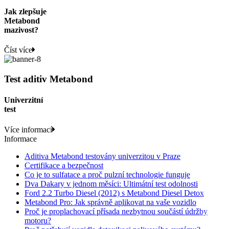
Jak zlepšuje
Metabond
mazivost?
Číst více
Test aditiv Metabond
Univerzitní
test
Více informací
Informace
Aditiva Metabond testovány univerzitou v Praze
Certifikace a bezpečnost
Co je to sulfatace a proč pulzní technologie funguje
Dva Dakary v jednom měsíci: Ultimátní test odolnosti
Ford 2.2 Turbo Diesel (2012) s Metabond Diesel Detox
Metabond Pro: Jak správně aplikovat na vaše vozidlo
Proč je proplachovací přísada nezbytnou součástí údržby
motoru?