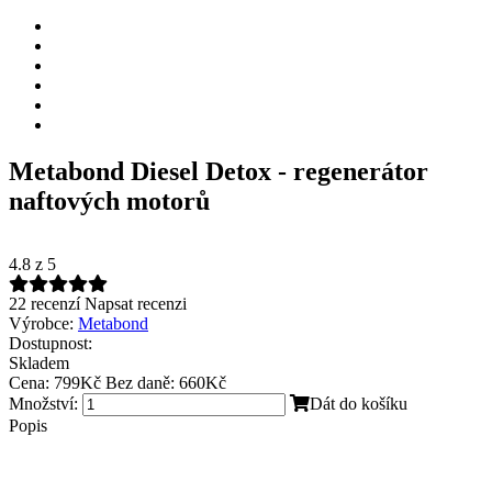
Metabond Diesel Detox - regenerátor
naftových motorů
4.8
z 5
22 recenzí
Napsat recenzi
Výrobce:
Metabond
Dostupnost:
Skladem
Cena:
799Kč
Bez daně: 660Kč
Množství:
Dát do košíku
Popis