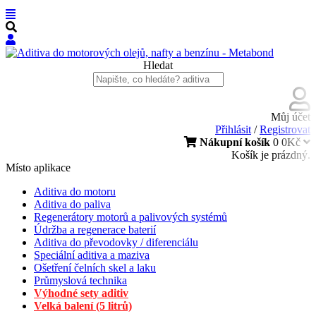
Hledat
Můj účet
Přihlásit
/
Registrovat
Nákupní košík
0
0Kč
Košík je prázdný.
Místo aplikace
Aditiva do motoru
Aditiva do paliva
Regenerátory motorů a palivových systémů
Údržba a regenerace baterií
Aditiva do převodovky / diferenciálu
Speciální aditiva a maziva
Ošetření čelních skel a laku
Průmyslová technika
Výhodné sety aditiv
Velká balení (5 litrů)