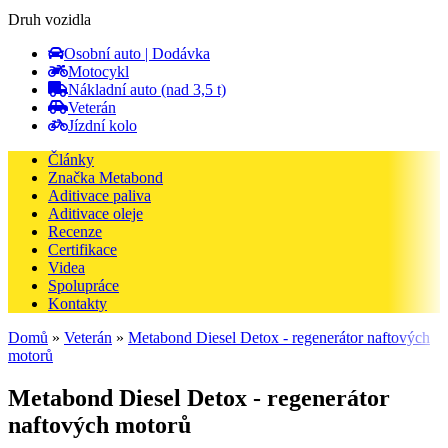
Druh vozidla
Osobní auto | Dodávka
Motocykl
Nákladní auto (nad 3,5 t)
Veterán
Jízdní kolo
Články
Značka Metabond
Aditivace paliva
Aditivace oleje
Recenze
Certifikace
Videa
Spolupráce
Kontakty
Domů
»
Veterán
»
Metabond Diesel Detox - regenerátor naftových
motorů
Metabond Diesel Detox - regenerátor
naftových motorů