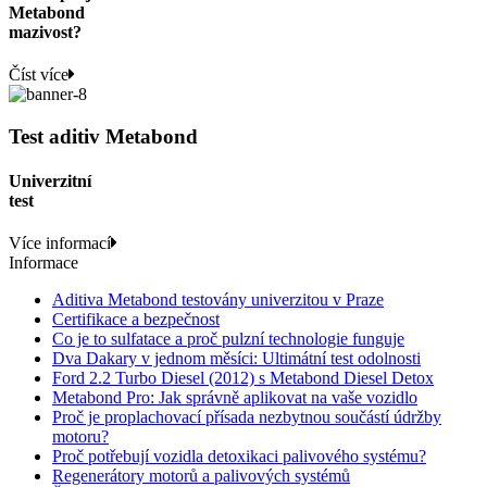
Metabond
mazivost?
Číst více
Test aditiv Metabond
Univerzitní
test
Více informací
Informace
Aditiva Metabond testovány univerzitou v Praze
Certifikace a bezpečnost
Co je to sulfatace a proč pulzní technologie funguje
Dva Dakary v jednom měsíci: Ultimátní test odolnosti
Ford 2.2 Turbo Diesel (2012) s Metabond Diesel Detox
Metabond Pro: Jak správně aplikovat na vaše vozidlo
Proč je proplachovací přísada nezbytnou součástí údržby
motoru?
Proč potřebují vozidla detoxikaci palivového systému?
Regenerátory motorů a palivových systémů