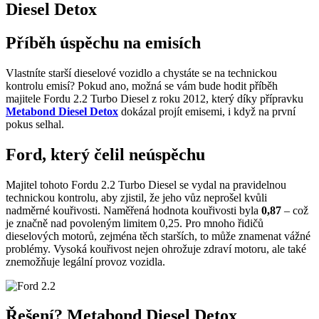
Diesel Detox
Příběh úspěchu na emisích
Vlastníte starší dieselové vozidlo a chystáte se na technickou
kontrolu emisí? Pokud ano, možná se vám bude hodit příběh
majitele Fordu 2.2 Turbo Diesel z roku 2012, který díky přípravku
Metabond Diesel Detox
dokázal projít emisemi, i když na první
pokus selhal.
Ford, který čelil neúspěchu
Majitel tohoto Fordu 2.2 Turbo Diesel se vydal na pravidelnou
technickou kontrolu, aby zjistil, že jeho vůz neprošel kvůli
nadměrné kouřivosti. Naměřená hodnota kouřivosti byla
0,87
– což
je značně nad povoleným limitem 0,25. Pro mnoho řidičů
dieselových motorů, zejména těch starších, to může znamenat vážné
problémy. Vysoká kouřivost nejen ohrožuje zdraví motoru, ale také
znemožňuje legální provoz vozidla.
Řešení? Metabond Diesel Detox