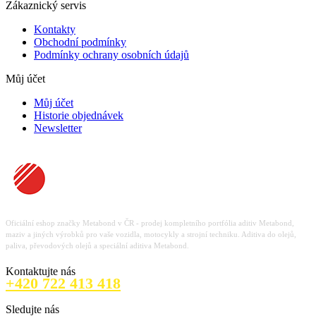
Zákaznický servis
Kontakty
Obchodní podmínky
Podmínky ochrany osobních údajů
Můj účet
Můj účet
Historie objednávek
Newsletter
Oficiální eshop značky Metabond v ČR - prodej kompletního portfólia aditiv Metabond,
maziv a jiných výrobků pro vaše vozidla, motocykly a strojní techniku. Aditiva do olejů,
paliva, převodových olejů a speciální aditiva Metabond.
Kontaktujte nás
+420 722 413 418
Sledujte nás