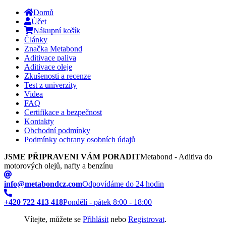
Domů
Účet
Nákupní košík
Články
Značka Metabond
Aditivace paliva
Aditivace oleje
Zkušenosti a recenze
Test z univerzity
Videa
FAQ
Certifikace a bezpečnost
Kontakty
Obchodní podmínky
Podmínky ochrany osobních údajů
JSME PŘIPRAVENI VÁM PORADIT
Metabond - Aditiva do
motorových olejů, nafty a benzínu
info@metabondcz.com
Odpovídáme do 24 hodin
+420 722 413 418
Pondělí - pátek 8:00 - 18:00
Vítejte, můžete se
Přihlásit
nebo
Registrovat
.