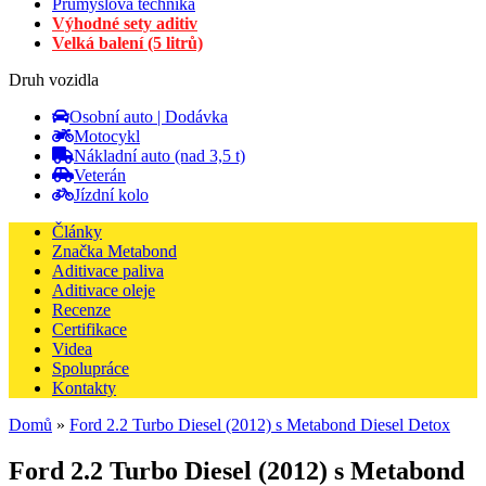
Průmyslová technika
Výhodné sety aditiv
Velká balení (5 litrů)
Druh vozidla
Osobní auto | Dodávka
Motocykl
Nákladní auto (nad 3,5 t)
Veterán
Jízdní kolo
Články
Značka Metabond
Aditivace paliva
Aditivace oleje
Recenze
Certifikace
Videa
Spolupráce
Kontakty
Domů
»
Ford 2.2 Turbo Diesel (2012) s Metabond Diesel Detox
Ford 2.2 Turbo Diesel (2012) s Metabond