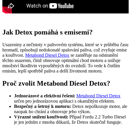
Jak Detox pomáhá s emisemi?
Usazeniny a nečistoty v palivovém systému, které se v průběhu času
hromadí, způsobují nedokonalé spalování paliva, což zvyšuje emise
a kouřivost.
Metabond Diesel Detox
se zaměřuje na odstranění
těchto usazenin, čímž obnovuje optimální chod motoru a snižuje
množství škodlivin vypouštěných do ovzduší. To vede k čistším
emisím, lepší spotřebě paliva a delší životnosti motoru.
Proč zvolit Metabond Diesel Detox?
Jednorázové a efektivní řešení:
Metabond Diesel Detox
určen pro jednorázovou aplikaci s okamžitým efektem.
Bezpečný a šetrný k motoru:
Detox nepoškozuje motor, ale
naopak ho chrání a obnovuje jeho výkon.
Výrazné snížení kouřivosti:
Případ Fordu 2.2 Turbo Diesel
je jen jedním z mnoha důkazů, že Detox skutečně funguje.