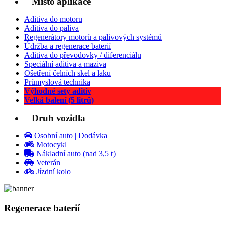
Místo aplikace
Aditiva do motoru
Aditiva do paliva
Regenerátory motorů a palivových systémů
Údržba a regenerace baterií
Aditiva do převodovky / diferenciálu
Speciální aditiva a maziva
Ošetření čelních skel a laku
Průmyslová technika
Výhodné sety aditiv
Velká balení (5 litrů)
Druh vozidla
Osobní auto | Dodávka
Motocykl
Nákladní auto (nad 3,5 t)
Veterán
Jízdní kolo
Regenerace baterií