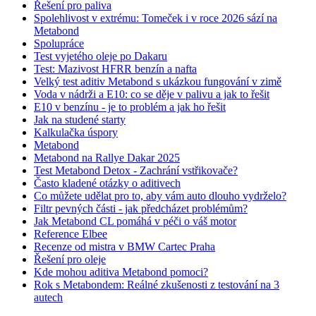
Řešení pro paliva
Spolehlivost v extrému: Tomeček i v roce 2026 sází na
Metabond
Spolupráce
Test vyjetého oleje po Dakaru
Test: Mazivost HFRR benzín a nafta
Velký test aditiv Metabond s ukázkou fungování v zimě
Voda v nádrži a E10: co se děje v palivu a jak to řešit
E10 v benzínu - je to problém a jak ho řešit
Jak na studené starty
Kalkulačka úspory
Metabond
Metabond na Rallye Dakar 2025
Test Metabond Detox - Zachrání vstřikovače?
Často kladené otázky o aditivech
Co můžete udělat pro to, aby vám auto dlouho vydrželo?
Filtr pevných části - jak předcházet problémům?
Jak Metabond CL pomáhá v péči o váš motor
Reference Elbee
Recenze od mistra v BMW Cartec Praha
Řešení pro oleje
Kde mohou aditiva Metabond pomoci?
Rok s Metabondem: Reálné zkušenosti z testování na 3
autech