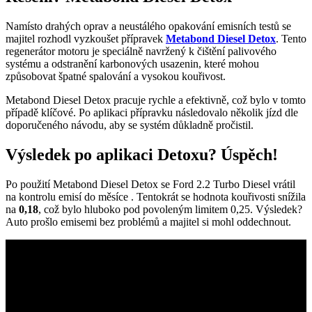
Namísto drahých oprav a neustálého opakování emisních testů se
majitel rozhodl vyzkoušet přípravek
Metabond Diesel Detox
. Tento
regenerátor motoru je speciálně navržený k čištění palivového
systému a odstranění karbonových usazenin, které mohou
způsobovat špatné spalování a vysokou kouřivost.
Metabond Diesel Detox pracuje rychle a efektivně, což bylo v tomto
případě klíčové. Po aplikaci přípravku následovalo několik jízd dle
doporučeného návodu, aby se systém důkladně pročistil.
Výsledek po aplikaci Detoxu? Úspěch!
Po použití Metabond Diesel Detox se Ford 2.2 Turbo Diesel vrátil
na kontrolu emisí do měsíce . Tentokrát se hodnota kouřivosti snížila
na
0,18
, což bylo hluboko pod povoleným limitem 0,25. Výsledek?
Auto prošlo emisemi bez problémů a majitel si mohl oddechnout.