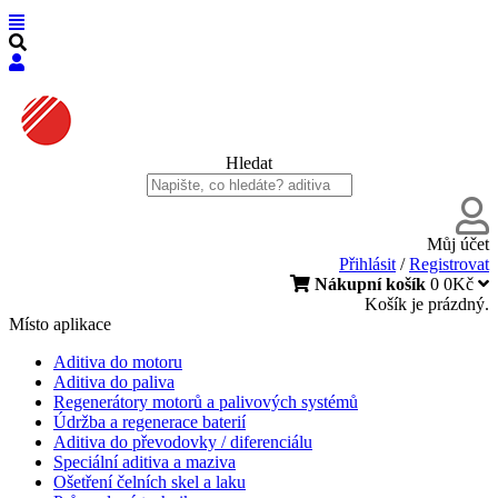
Hledat
Můj účet
Přihlásit
/
Registrovat
Nákupní košík
0
0Kč
Košík je prázdný.
Místo aplikace
Aditiva do motoru
Aditiva do paliva
Regenerátory motorů a palivových systémů
Údržba a regenerace baterií
Aditiva do převodovky / diferenciálu
Speciální aditiva a maziva
Ošetření čelních skel a laku