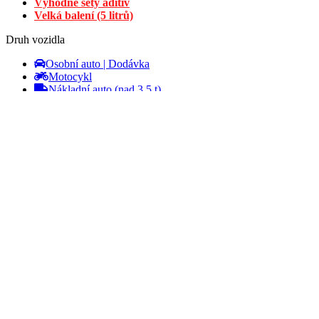
Výhodné sety aditiv
Velká balení (5 litrů)
VŠE ODMÍTNOUT
Druh vozidla
ZOBRAZIT PODROBNOSTI
Osobní auto | Dodávka
Motocykl
Nákladní auto (nad 3,5 t)
Veterán
Jízdní kolo
Články
Značka Metabond
Aditivace paliva
Aditivace oleje
Recenze
Certifikace
Videa
Spolupráce
Kontakty
Domů
»
Osobní auto | Dodávka
»
Kompletní ošetření pro naftová au
Kompletní ošetření pro naftová auta se sl