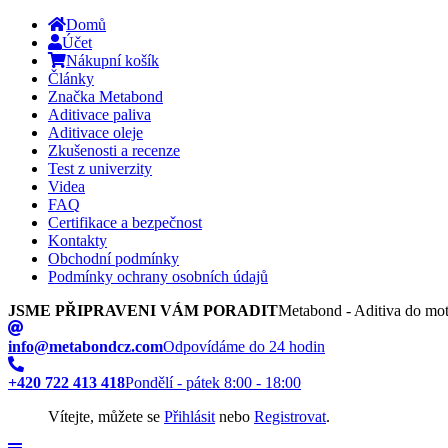
Domů
Účet
Nákupní košík
Články
Značka Metabond
Aditivace paliva
Aditivace oleje
Zkušenosti a recenze
Test z univerzity
Videa
FAQ
Certifikace a bezpečnost
Kontakty
Obchodní podmínky
Podmínky ochrany osobních údajů
JSME PŘIPRAVENI VÁM PORADIT
Metabond - Aditiva do mot
info@metabondcz.com
Odpovídáme do 24 hodin
+420 722 413 418
Pondělí - pátek 8:00 - 18:00
Vítejte, můžete se
Přihlásit
nebo
Registrovat
.